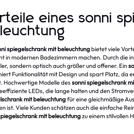
rteile eines sonni s
leuchtung
nni spiegelschrank mit beleuchtung
bietet viele Vort
t in modernen Badezimmern machen. Durch die int
ller, sondern optisch auch größer und offener. Ein
so
iert Funktionalität mit Design und spart Platz, da
t. Hochwertige Modelle des
sonni spiegelschrank m
eeffiziente LEDs, die lange halten und den Stromv
lschrank mit beleuchtung
für eine gleichmäßige Au
en ist. Viele Kunden schätzen auch die einfache Re
spiegelschrank mit beleuchtung
zu einem stilvollen 