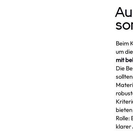
Au
so
Beim K
um die
mit be
Die Be
sollte
Materi
robust
Kriter
bieten
Rolle: 
klarer