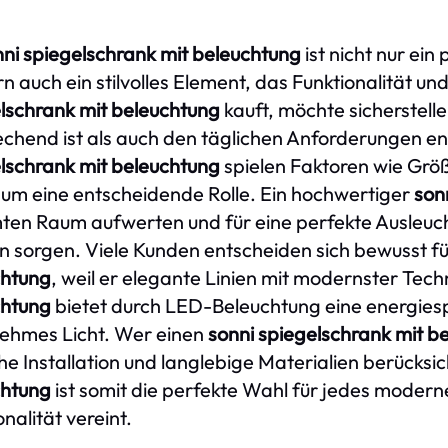
nni spiegelschrank mit beleuchtung
ist nicht nur ei
n auch ein stilvolles Element, das Funktionalität un
lschrank mit beleuchtung
kauft, möchte sicherstell
chend ist als auch den täglichen Anforderungen ent
lschrank mit beleuchtung
spielen Faktoren wie Größ
um eine entscheidende Rolle. Ein hochwertiger
son
en Raum aufwerten und für eine perfekte Ausleuc
n sorgen. Viele Kunden entscheiden sich bewusst f
chtung
, weil er elegante Linien mit modernster Tech
chtung
bietet durch LED-Beleuchtung eine energiesp
ehmes Licht. Wer einen
sonni spiegelschrank mit b
he Installation und langlebige Materialien berücksic
chtung
ist somit die perfekte Wahl für jedes mode
nalität vereint.