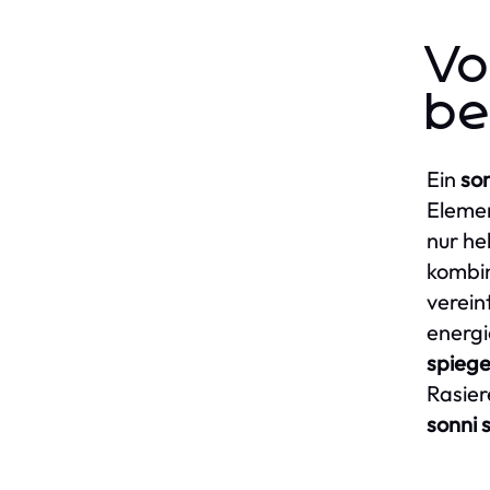
Vo
be
Ein
so
Elemen
nur he
kombin
verein
energi
spiege
Rasier
sonni 