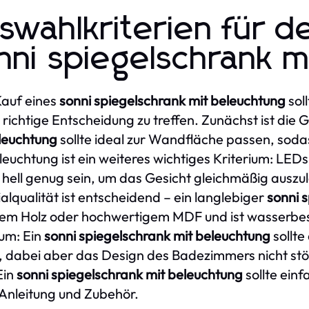
swahlkriterien für d
nni spiegelschrank m
auf eines
sonni spiegelschrank mit beleuchtung
sol
 richtige Entscheidung zu treffen. Zunächst ist die
leuchtung
sollte ideal zur Wandfläche passen, sodas
leuchtung ist ein weiteres wichtiges Kriterium: LED
n hell genug sein, um das Gesicht gleichmäßig auszu
alqualität ist entscheidend – ein langlebiger
sonni 
em Holz oder hochwertigem MDF und ist wasserbestä
ium: Ein
sonni spiegelschrank mit beleuchtung
sollte
, dabei aber das Design des Badezimmers nicht stör
Ein
sonni spiegelschrank mit beleuchtung
sollte einf
 Anleitung und Zubehör.