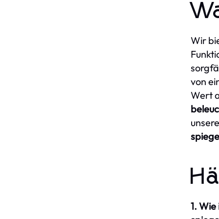
Wa
Wir bi
Funkti
sorgfä
von ei
Wert a
beleu
unsere
spiege
Hä
1. Wie