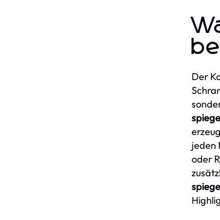
Wa
be
Der Ka
Schran
sonder
spiege
erzeug
jeden 
oder R
zusätz
spiege
Highli