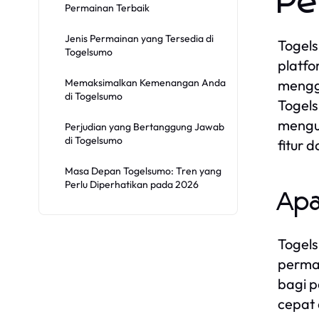
Pe
Permainan Terbaik
Jenis Permainan yang Tersedia di
Togels
Togelsumo
platf
Memaksimalkan Kemenangan Anda
mengg
di Togelsumo
Togel
mengun
Perjudian yang Bertanggung Jawab
di Togelsumo
fitur 
Masa Depan Togelsumo: Tren yang
Perlu Diperhatikan pada 2026
Apa
Togels
permai
bagi 
cepat