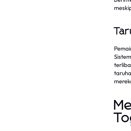
meski
Tar
Pemai
Siste
terlib
taruh
mereka
Me
To