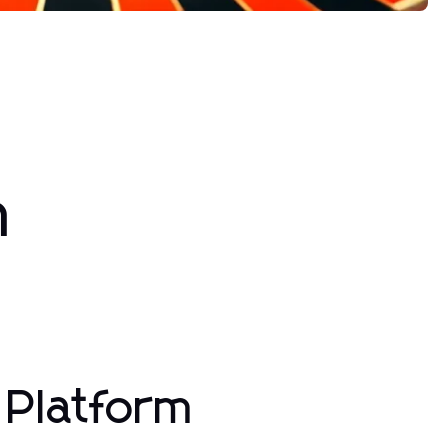
n
Platform