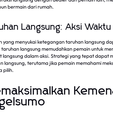
pun bermain dari rumah.
uhan Langsung: Aksi Waktu 
n yang menyukai ketegangan taruhan langsung da
m taruhan langsung memudahkan pemain untuk me
at langsung dalam aksi. Strategi yang tepat dap
an langsung, terutama jika pemain memahami meka
 pilih.
maksimalkan Kemen
gelsumo