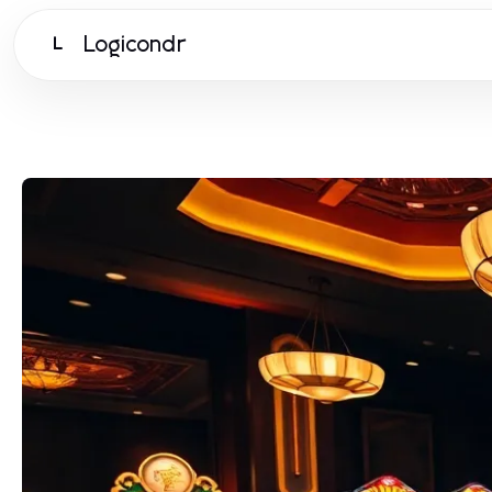
Logicondr
L