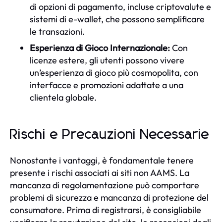
di opzioni di pagamento, incluse criptovalute e
sistemi di e-wallet, che possono semplificare
le transazioni.
Esperienza di Gioco Internazionale:
Con
licenze estere, gli utenti possono vivere
un’esperienza di gioco più cosmopolita, con
interfacce e promozioni adattate a una
clientela globale.
Rischi e Precauzioni Necessarie
Nonostante i vantaggi, è fondamentale tenere
presente i rischi associati ai siti non AAMS. La
mancanza di regolamentazione può comportare
problemi di sicurezza e mancanza di protezione del
consumatore. Prima di registrarsi, è consigliabile