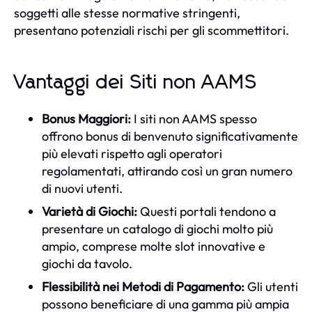
soggetti alle stesse normative stringenti,
presentano potenziali rischi per gli scommettitori.
Vantaggi dei Siti non AAMS
Bonus Maggiori:
I siti non AAMS spesso
offrono bonus di benvenuto significativamente
più elevati rispetto agli operatori
regolamentati, attirando così un gran numero
di nuovi utenti.
Varietà di Giochi:
Questi portali tendono a
presentare un catalogo di giochi molto più
ampio, comprese molte slot innovative e
giochi da tavolo.
Flessibilità nei Metodi di Pagamento:
Gli utenti
possono beneficiare di una gamma più ampia