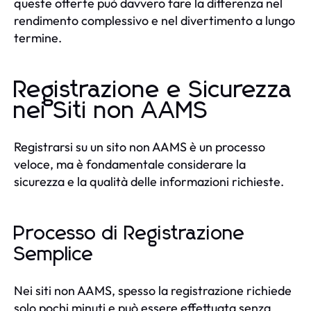
queste offerte può davvero fare la differenza nel
rendimento complessivo e nel divertimento a lungo
termine.
Registrazione e Sicurezza
nei Siti non AAMS
Registrarsi su un sito non AAMS è un processo
veloce, ma è fondamentale considerare la
sicurezza e la qualità delle informazioni richieste.
Processo di Registrazione
Semplice
Nei siti non AAMS, spesso la registrazione richiede
solo pochi minuti e può essere effettuata senza