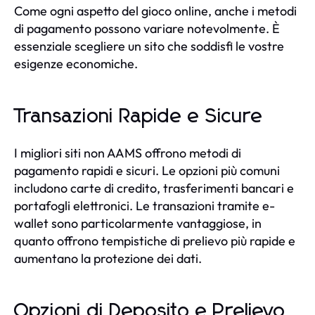
Come ogni aspetto del gioco online, anche i metodi
di pagamento possono variare notevolmente. È
essenziale scegliere un sito che soddisfi le vostre
esigenze economiche.
Transazioni Rapide e Sicure
I migliori siti non AAMS offrono metodi di
pagamento rapidi e sicuri. Le opzioni più comuni
includono carte di credito, trasferimenti bancari e
portafogli elettronici. Le transazioni tramite e-
wallet sono particolarmente vantaggiose, in
quanto offrono tempistiche di prelievo più rapide e
aumentano la protezione dei dati.
Opzioni di Deposito e Prelievo