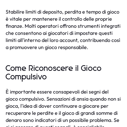
Stabilire limiti di deposito, perdita e tempo di gioco
è vitale per mantenere il controllo delle proprie
finanze. Molti operatori offrono strumenti integrati
che consentono ai giocatori di impostare questi
limiti all'interno del loro account, contribuendo così
a promuovere un gioco responsabile.
Come Riconoscere il Gioco
Compulsivo
È importante essere consapevoli dei segni del
gioco compulsivo. Sensazioni di ansia quando non si
gioca, l'idea di dover continuare a giocare per
recuperare le perdite e il gioco di grandi somme di
denaro sono indicatori di un possibile problema. Se