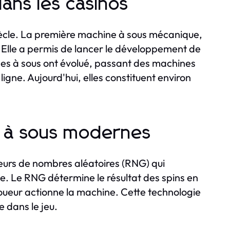
ans les casinos
siècle. La première machine à sous mécanique,
. Elle a permis de lancer le développement de
ines à sous ont évolué, passant des machines
gne. Aujourd'hui, elles constituent environ
 à sous modernes
urs de nombres aléatoires (RNG) qui
e. Le RNG détermine le résultat des spins en
joueur actionne la machine. Cette technologie
e dans le jeu.