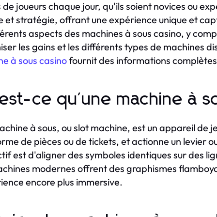
s de joueurs chaque jour, qu'ils soient novices ou exp
 et stratégie, offrant une expérience unique et cap
fférents aspects des machines à sous casino, y compr
ser les gains et les différents types de machines di
e à sous casino
fournit des informations complètes 
est-ce qu'une machine à s
chine à sous, ou slot machine, est un appareil de j
orme de pièces ou de tickets, et actionne un levier o
ctif est d'aligner des symboles identiques sur des 
chines modernes offrent des graphismes flamboyan
rience encore plus immersive.