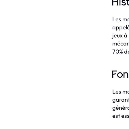
His
Les ma
appelé
jeux à
mécani
70% de
Fon
Les ma
garant
généra
est es