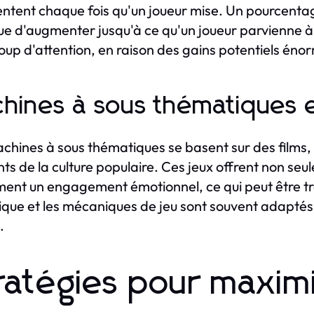
tent chaque fois qu'un joueur mise. Un pourcentag
ue d'augmenter jusqu'à ce qu'un joueur parvienne à 
up d'attention, en raison des gains potentiels énorm
hines à sous thématiques et
chines à sous thématiques se basent sur des films, d
ts de la culture populaire. Ces jeux offrent non se
ent un engagement émotionnel, ce qui peut être trè
ique et les mécaniques de jeu sont souvent adapté
.
ratégies pour maximi