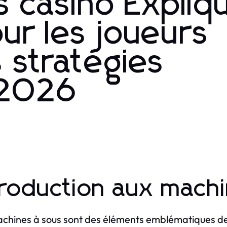
s casino Expliq
ur les joueurs
 stratégies
 2026
troduction aux machi
chines à sous sont des éléments emblématiques de l'