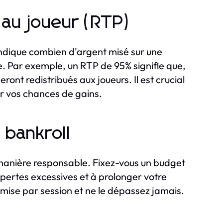
 au joueur (RTP)
indique combien d'argent misé sur une
e. Par exemple, un RTP de 95% signifie que,
ont redistribués aux joueurs. Il est crucial
r vos chances de gains.
 bankroll
e manière responsable. Fixez-vous un budget
s pertes excessives et à prolonger votre
ise par session et ne le dépassez jamais.