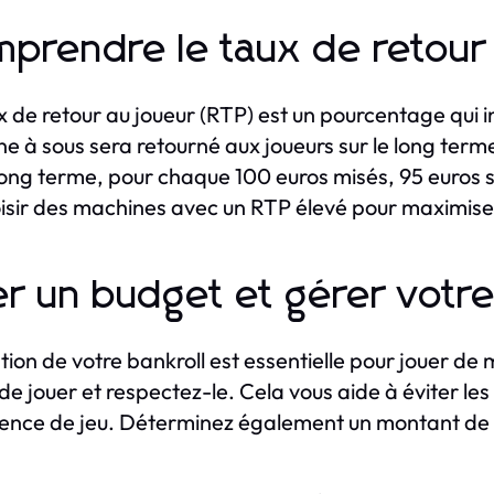
prendre le taux de retour
x de retour au joueur (RTP) est un pourcentage qui 
e à sous sera retourné aux joueurs sur le long term
 long terme, pour chaque 100 euros misés, 95 euros ser
isir des machines avec un RTP élevé pour maximise
er un budget et gérer votre
tion de votre bankroll est essentielle pour jouer d
de jouer et respectez-le. Cela vous aide à éviter le
ence de jeu. Déterminez également un montant de m