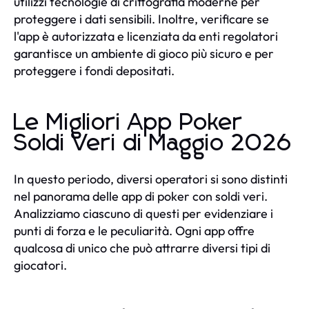
utilizzi tecnologie di crittografia moderne per
proteggere i dati sensibili. Inoltre, verificare se
l'app è autorizzata e licenziata da enti regolatori
garantisce un ambiente di gioco più sicuro e per
proteggere i fondi depositati.
Le Migliori App Poker
Soldi Veri di Maggio 2026
In questo periodo, diversi operatori si sono distinti
nel panorama delle app di poker con soldi veri.
Analizziamo ciascuno di questi per evidenziare i
punti di forza e le peculiarità. Ogni app offre
qualcosa di unico che può attrarre diversi tipi di
giocatori.