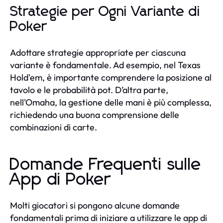
Strategie per Ogni Variante di
Poker
Adottare strategie appropriate per ciascuna
variante è fondamentale. Ad esempio, nel Texas
Hold'em, è importante comprendere la posizione al
tavolo e le probabilità pot. D’altra parte,
nell'Omaha, la gestione delle mani è più complessa,
richiedendo una buona comprensione delle
combinazioni di carte.
Domande Frequenti sulle
App di Poker
Molti giocatori si pongono alcune domande
fondamentali prima di iniziare a utilizzare le app di