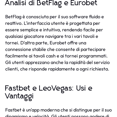
Analisi di BetFlag e Eurobet
BetFlag è conosciuta per il suo software fluido e
reattivo. L'interfaccia utente è progettata per
essere semplice e intuitiva, rendendo facile per
qualsiasi giocatore navigare tra i vari tavoli e
tornei. D'altra parte, Eurobet offre una
connessione stabile che consente di partecipare
facilmente ai tavoli cash e ai tornei programmati.
Gli utenti apprezzano anche la rapidità del servizio
clienti, che risponde rapidamente a ogni richiesta.
Fastbet e LeoVegas: Usi e
Vantaggi
Fastbet è un'app moderna che si distingue per il suo
dinamismo e velocità. Gli utenti possono godere di