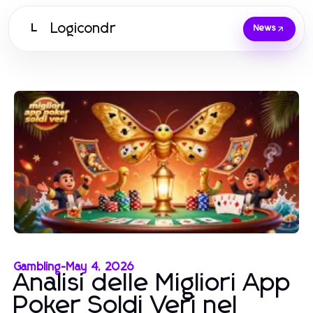
Logicondr
L
News
Gambling
-
May 4, 2026
Analisi delle Migliori App
Poker Soldi Veri nel