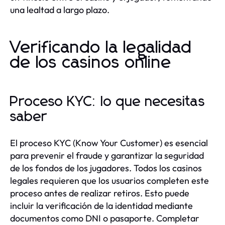
una lealtad a largo plazo.
Verificando la legalidad
de los casinos online
Proceso KYC: lo que necesitas
saber
El proceso KYC (Know Your Customer) es esencial
para prevenir el fraude y garantizar la seguridad
de los fondos de los jugadores. Todos los casinos
legales requieren que los usuarios completen este
proceso antes de realizar retiros. Esto puede
incluir la verificación de la identidad mediante
documentos como DNI o pasaporte. Completar