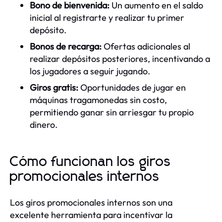
Bono de bienvenida:
Un aumento en el saldo
inicial al registrarte y realizar tu primer
depósito.
Bonos de recarga:
Ofertas adicionales al
realizar depósitos posteriores, incentivando a
los jugadores a seguir jugando.
Giros gratis:
Oportunidades de jugar en
máquinas tragamonedas sin costo,
permitiendo ganar sin arriesgar tu propio
dinero.
Cómo funcionan los giros
promocionales internos
Los giros promocionales internos son una
excelente herramienta para incentivar la