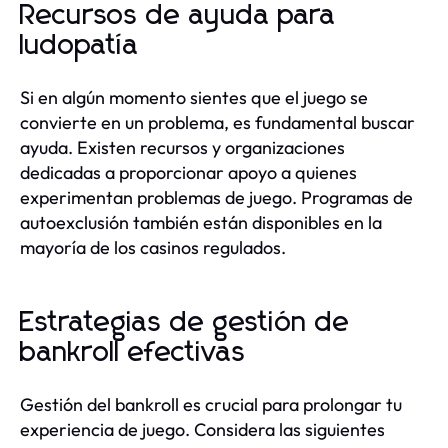
Recursos de ayuda para
ludopatía
Si en algún momento sientes que el juego se
convierte en un problema, es fundamental buscar
ayuda. Existen recursos y organizaciones
dedicadas a proporcionar apoyo a quienes
experimentan problemas de juego. Programas de
autoexclusión también están disponibles en la
mayoría de los casinos regulados.
Estrategias de gestión de
bankroll efectivas
Gestión del bankroll es crucial para prolongar tu
experiencia de juego. Considera las siguientes