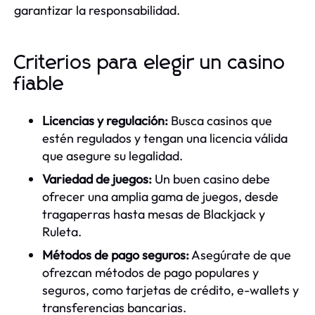
garantizar la responsabilidad.
Criterios para elegir un casino
fiable
Licencias y regulación:
Busca casinos que
estén regulados y tengan una licencia válida
que asegure su legalidad.
Variedad de juegos:
Un buen casino debe
ofrecer una amplia gama de juegos, desde
tragaperras hasta mesas de Blackjack y
Ruleta.
Métodos de pago seguros:
Asegúrate de que
ofrezcan métodos de pago populares y
seguros, como tarjetas de crédito, e-wallets y
transferencias bancarias.