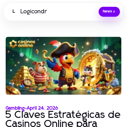
Logicondr
L
News
Gambling
-
April 24, 2026
5 Claves Estratégicas de
Casinos Online para