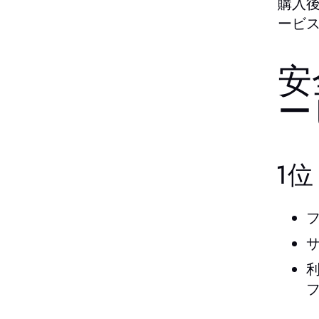
購入
ービ
安
ー
1