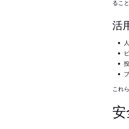
るこ
活
これ
安