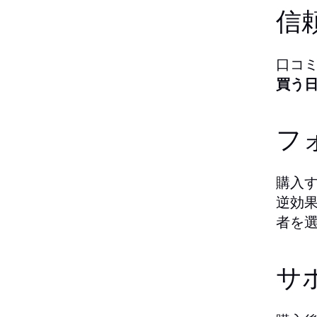
信
口コ
買う
フ
購入
逆効
者を
サ