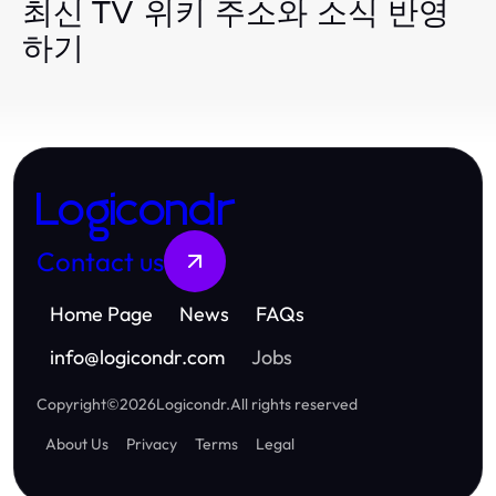
최신 TV 위키 주소와 소식 반영
하기
Logicondr
Contact us
Home Page
News
FAQs
info
@
logicondr.com
Jobs
Copyright
©
2026
Logicondr
.
All rights reserved
About Us
Privacy
Terms
Legal