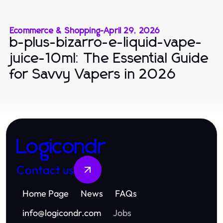
Ecommerce & Shopping
-
April 29, 2026
b-plus-bizarro-e-liquid-vape-
juice-10ml: The Essential Guide
for Savvy Vapers in 2026
Logicondr
Contact us
Home Page
News
FAQs
info
@
logicondr.com
Jobs